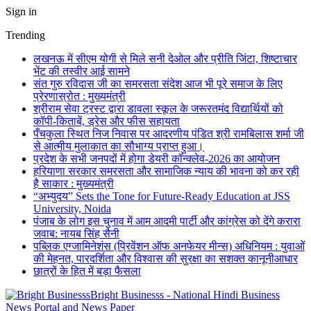
Sign in
Trending
लखनऊ में सीएम योगी से मिले सनी देओल और प्रीति जिंटा, शिष्टाचार
भेंट की तस्वीर आई सामने
संत गुरु रविदास जी का समरसता संदेश आज भी पूरे समाज के लिए
प्रेरणास्रोत : मुख्यमंत्री
श्रीराम सेवा ट्रस्ट द्वारा डावला स्कूल के जरूरतमंद विद्यार्थियों को
कॉपी-किताबें, ड्रेस और फीस सहायता
पँचकुला स्थित निज निवास पर आदरणीय पंडित श्री रामबिलास शर्मा जी
से आत्मीय मुलाकात का सौभाग्य प्राप्त हुआ।
प्रदेश के सभी जनपदों में होगा डेयरी कॉन्क्लेव-2026 का आयोजन
हरियाणा सरकार समरसता और सामाजिक न्याय की भावना को कर रही
है साकार : मुख्यमंत्री
“अभ्युदय” Sets the Tone for Future-Ready Education at JSS
University, Noida
पंजाब के लोग इस चुनाव में आम आदमी पार्टी और कांग्रेस को देंगे करारा
जवाब: नायब सिंह सैनी
पब्लिक एग्जामिनेशंस (प्रिवेंशन ऑफ अनफेयर मीन्स) अधिनियम : युवाओं
की मेहनत, पारदर्शिता और विश्वास की सुरक्षा का सशक्त कानूनीआधार
छात्रों के हित में बड़ा फैसला
Bright Businesss - National Hindi Business
News Portal and News Paper