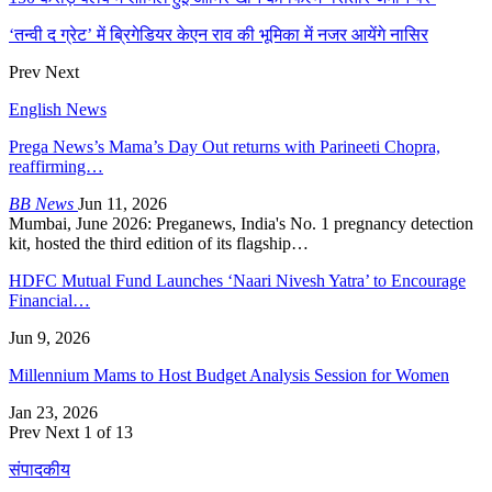
‘तन्वी द ग्रेट’ में ब्रिगेडियर केएन राव की भूमिका में नजर आयेंगे नासिर
Prev
Next
English News
Prega News’s Mama’s Day Out returns with Parineeti Chopra,
reaffirming…
BB News
Jun 11, 2026
Mumbai, June 2026: Preganews, India's No. 1 pregnancy detection
kit, hosted the third edition of its flagship…
HDFC Mutual Fund Launches ‘Naari Nivesh Yatra’ to Encourage
Financial…
Jun 9, 2026
Millennium Mams to Host Budget Analysis Session for Women
Jan 23, 2026
Prev
Next
1 of 13
संपादकीय