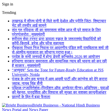
Sign in
Trending
लखनऊ में सीएम योगी से मिले सनी देओल और प्रीति जिंटा, शिष्टाचार
भेंट की तस्वीर आई सामने
संत गुरु रविदास जी का समरसता संदेश आज भी पूरे समाज के लिए
प्रेरणास्रोत : मुख्यमंत्री
श्रीराम सेवा ट्रस्ट द्वारा डावला स्कूल के जरूरतमंद विद्यार्थियों को
कॉपी-किताबें, ड्रेस और फीस सहायता
पँचकुला स्थित निज निवास पर आदरणीय पंडित श्री रामबिलास शर्मा जी
से आत्मीय मुलाकात का सौभाग्य प्राप्त हुआ।
प्रदेश के सभी जनपदों में होगा डेयरी कॉन्क्लेव-2026 का आयोजन
हरियाणा सरकार समरसता और सामाजिक न्याय की भावना को कर रही
है साकार : मुख्यमंत्री
“अभ्युदय” Sets the Tone for Future-Ready Education at JSS
University, Noida
पंजाब के लोग इस चुनाव में आम आदमी पार्टी और कांग्रेस को देंगे करारा
जवाब: नायब सिंह सैनी
पब्लिक एग्जामिनेशंस (प्रिवेंशन ऑफ अनफेयर मीन्स) अधिनियम : युवाओं
की मेहनत, पारदर्शिता और विश्वास की सुरक्षा का सशक्त कानूनीआधार
छात्रों के हित में बड़ा फैसला
Bright Businesss - National Hindi Business
News Portal and News Paper