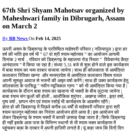
67th Shri Shyam Mahotsav organized by
Maheshwari family in Dibrugarh, Assam
on March 2
By
BB News
On
Feb 14, 2025
ऊपरी असम के डिब्रूगढ़ के प्रतिष्ठित माहेश्वरी परिवार ( नलियापुल ) द्वारा हर
वर्ष की भांति इस वर्ष भी ” 67 वां श्री श्याम महोत्सव ” का आयोजन आगामी
दिनांक 2 मार्च , रविवार को डिब्रूगढ़ के महालया रोड स्थित ” विवेकानंद केंद्र
आनंदालय ” में किया जा रहा है | संध्या 5.31 बजे से शुरू होने वाले इस कार्यक्रम
में बाबा श्याम का भव्य दरबार सजाया जायेगा | साथ ही कोलकाता से आमंत्रित
कलाकार रितिका खन्ना और मध्यप्रदेश से आमंत्रित कलाकार शिवम रावल
अपनी सुमधुर आवाज से भजनों की अमृत वर्षा करेंगे | साथ ही उक्त कार्यक्रम हेतु
कोलकाता के प्रसिद्ध ” नवीन म्यूजिकल ग्रुप ” को भी आमंत्रित किया गया है |
कार्यक्रम के दौरान बाबा श्याम का खजाना भी भक्तों के बीच लुटाया जायेगा |
बाबा श्याम संग फूलों की होली , आलौकिक श्रृंगार , अखण्ड ज्योत , इत्र वर्षा,
पुष्प वर्षा , छप्पन भोग एवं श्याम रसोई भी कार्यक्रम के आकर्षण रहेंगे |
ज्ञात हो की डिब्रूगढ़ में पिछले करीब 66 वर्षों से माहेश्वरी परिवार द्वारा श्री
श्याम फाल्गुन महोत्सव का निरंतर आयोजन होते आया है | इस आयोजन को
लेकर डिब्रूगढ़ के श्याम भक्तों में काफी उत्साह देखा जाता है | सिर्फ डिब्रूगढ़
ही नहीं इसके आस पास के विभिन्न स्थानों से भी श्याम भक्त कार्यक्रम में
पहुंचकर बाबा के दरबार में अपनी हाजिरी लगाते है | यूं कहा जाय कि दिनों दिन