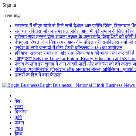
Sign in
Trending
लखनऊ में सीएम योगी से मिले सनी देओल और प्रीति जिंटा, शिष्टाचार भे
संत गुरु रविदास जी का समरसता संदेश आज भी पूरे समाज के लिए प्रेरणास्
श्रीराम सेवा ट्रस्ट द्वारा डावला स्कूल के जरूरतमंद विद्यार्थियों को कॉ
पँचकुला स्थित निज निवास पर आदरणीय पंडित श्री रामबिलास शर्मा जी से
प्रदेश के सभी जनपदों में होगा डेयरी कॉन्क्लेव-2026 का आयोजन
हरियाणा सरकार समरसता और सामाजिक न्याय की भावना को कर रही है सा
“अभ्युदय” Sets the Tone for Future-Ready Education at JSS Uni
पंजाब के लोग इस चुनाव में आम आदमी पार्टी और कांग्रेस को देंगे करारा 
पब्लिक एग्जामिनेशंस (प्रिवेंशन ऑफ अनफेयर मीन्स) अधिनियम : युवाओं 
छात्रों के हित में बड़ा फैसला
Bright Businesss - National Hindi Business News
देश
राज्य
बिजनेस
कृषि
फैशन
शिक्षा
हेल्थ