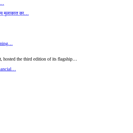
ं,…
्मीय मुलाकात का…
irming…
hosted the third edition of its flagship…
nancial…