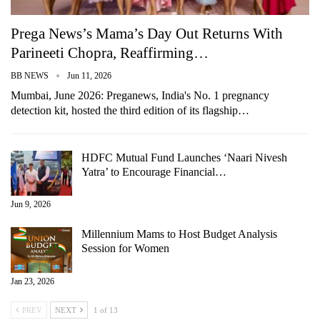
Prega News’s Mama’s Day Out Returns With
Parineeti Chopra, Reaffirming…
BB NEWS
Jun 11, 2026
Mumbai, June 2026: Preganews, India's No. 1 pregnancy
detection kit, hosted the third edition of its flagship…
HDFC Mutual Fund Launches ‘Naari Nivesh
Yatra’ to Encourage Financial…
Jun 9, 2026
Millennium Mams to Host Budget Analysis
Session for Women
Jan 23, 2026
PREV
NEXT
1 of 13