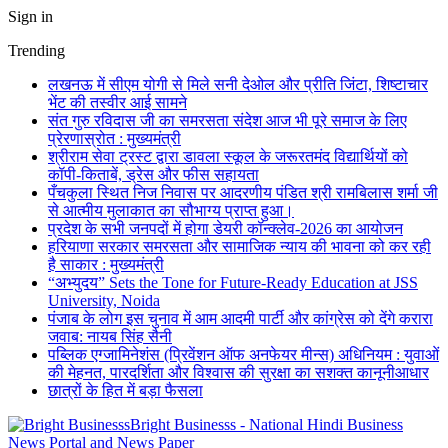
Sign in
Trending
लखनऊ में सीएम योगी से मिले सनी देओल और प्रीति जिंटा, शिष्टाचार
भेंट की तस्वीर आई सामने
संत गुरु रविदास जी का समरसता संदेश आज भी पूरे समाज के लिए
प्रेरणास्रोत : मुख्यमंत्री
श्रीराम सेवा ट्रस्ट द्वारा डावला स्कूल के जरूरतमंद विद्यार्थियों को
कॉपी-किताबें, ड्रेस और फीस सहायता
पँचकुला स्थित निज निवास पर आदरणीय पंडित श्री रामबिलास शर्मा जी
से आत्मीय मुलाकात का सौभाग्य प्राप्त हुआ।
प्रदेश के सभी जनपदों में होगा डेयरी कॉन्क्लेव-2026 का आयोजन
हरियाणा सरकार समरसता और सामाजिक न्याय की भावना को कर रही
है साकार : मुख्यमंत्री
“अभ्युदय” Sets the Tone for Future-Ready Education at JSS
University, Noida
पंजाब के लोग इस चुनाव में आम आदमी पार्टी और कांग्रेस को देंगे करारा
जवाब: नायब सिंह सैनी
पब्लिक एग्जामिनेशंस (प्रिवेंशन ऑफ अनफेयर मीन्स) अधिनियम : युवाओं
की मेहनत, पारदर्शिता और विश्वास की सुरक्षा का सशक्त कानूनीआधार
छात्रों के हित में बड़ा फैसला
Bright Businesss - National Hindi Business
News Portal and News Paper