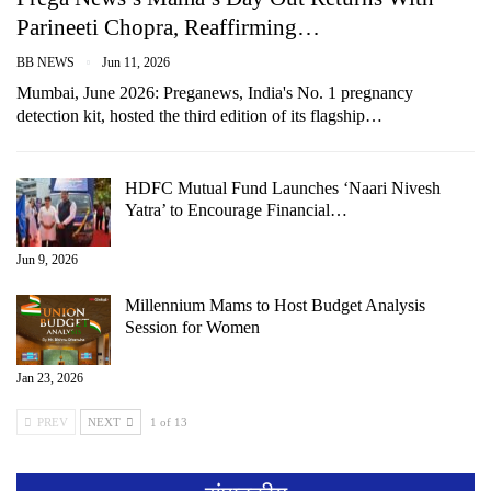
Parineeti Chopra, Reaffirming…
BB NEWS
Jun 11, 2026
Mumbai, June 2026: Preganews, India's No. 1 pregnancy
detection kit, hosted the third edition of its flagship…
HDFC Mutual Fund Launches ‘Naari Nivesh
Yatra’ to Encourage Financial…
Jun 9, 2026
Millennium Mams to Host Budget Analysis
Session for Women
Jan 23, 2026
PREV
NEXT
1 of 13