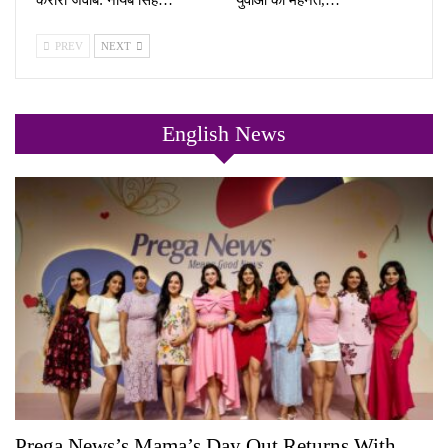
PREV
NEXT
English News
Prega News’s Mama’s Day Out Returns With