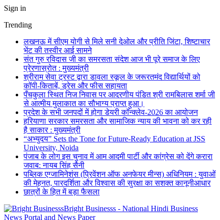
Sign in
Trending
लखनऊ में सीएम योगी से मिले सनी देओल और प्रीति जिंटा, शिष्टाचार
भेंट की तस्वीर आई सामने
संत गुरु रविदास जी का समरसता संदेश आज भी पूरे समाज के लिए
प्रेरणास्रोत : मुख्यमंत्री
श्रीराम सेवा ट्रस्ट द्वारा डावला स्कूल के जरूरतमंद विद्यार्थियों को
कॉपी-किताबें, ड्रेस और फीस सहायता
पँचकुला स्थित निज निवास पर आदरणीय पंडित श्री रामबिलास शर्मा जी
से आत्मीय मुलाकात का सौभाग्य प्राप्त हुआ।
प्रदेश के सभी जनपदों में होगा डेयरी कॉन्क्लेव-2026 का आयोजन
हरियाणा सरकार समरसता और सामाजिक न्याय की भावना को कर रही
है साकार : मुख्यमंत्री
“अभ्युदय” Sets the Tone for Future-Ready Education at JSS
University, Noida
पंजाब के लोग इस चुनाव में आम आदमी पार्टी और कांग्रेस को देंगे करारा
जवाब: नायब सिंह सैनी
पब्लिक एग्जामिनेशंस (प्रिवेंशन ऑफ अनफेयर मीन्स) अधिनियम : युवाओं
की मेहनत, पारदर्शिता और विश्वास की सुरक्षा का सशक्त कानूनीआधार
छात्रों के हित में बड़ा फैसला
Bright Businesss - National Hindi Business
News Portal and News Paper