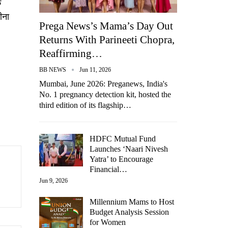
े
ीना
Prega News’s Mama’s Day Out
Returns With Parineeti Chopra,
Reaffirming…
BB NEWS
Jun 11, 2026
Mumbai, June 2026: Preganews, India's
No. 1 pregnancy detection kit, hosted the
third edition of its flagship…
HDFC Mutual Fund
Launches ‘Naari Nivesh
Yatra’ to Encourage
Financial…
Jun 9, 2026
Millennium Mams to Host
Budget Analysis Session
for Women