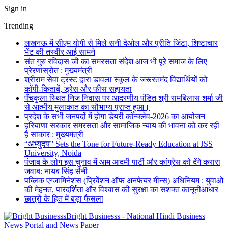
Sign in
Trending
लखनऊ में सीएम योगी से मिले सनी देओल और प्रीति जिंटा, शिष्टाचार
भेंट की तस्वीर आई सामने
संत गुरु रविदास जी का समरसता संदेश आज भी पूरे समाज के लिए
प्रेरणास्रोत : मुख्यमंत्री
श्रीराम सेवा ट्रस्ट द्वारा डावला स्कूल के जरूरतमंद विद्यार्थियों को
कॉपी-किताबें, ड्रेस और फीस सहायता
पँचकुला स्थित निज निवास पर आदरणीय पंडित श्री रामबिलास शर्मा जी
से आत्मीय मुलाकात का सौभाग्य प्राप्त हुआ।
प्रदेश के सभी जनपदों में होगा डेयरी कॉन्क्लेव-2026 का आयोजन
हरियाणा सरकार समरसता और सामाजिक न्याय की भावना को कर रही
है साकार : मुख्यमंत्री
“अभ्युदय” Sets the Tone for Future-Ready Education at JSS
University, Noida
पंजाब के लोग इस चुनाव में आम आदमी पार्टी और कांग्रेस को देंगे करारा
जवाब: नायब सिंह सैनी
पब्लिक एग्जामिनेशंस (प्रिवेंशन ऑफ अनफेयर मीन्स) अधिनियम : युवाओं
की मेहनत, पारदर्शिता और विश्वास की सुरक्षा का सशक्त कानूनीआधार
छात्रों के हित में बड़ा फैसला
Bright Businesss - National Hindi Business
News Portal and News Paper