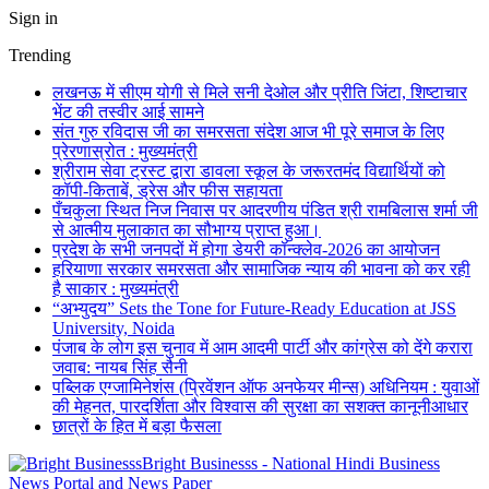
Sign in
Trending
लखनऊ में सीएम योगी से मिले सनी देओल और प्रीति जिंटा, शिष्टाचार
भेंट की तस्वीर आई सामने
संत गुरु रविदास जी का समरसता संदेश आज भी पूरे समाज के लिए
प्रेरणास्रोत : मुख्यमंत्री
श्रीराम सेवा ट्रस्ट द्वारा डावला स्कूल के जरूरतमंद विद्यार्थियों को
कॉपी-किताबें, ड्रेस और फीस सहायता
पँचकुला स्थित निज निवास पर आदरणीय पंडित श्री रामबिलास शर्मा जी
से आत्मीय मुलाकात का सौभाग्य प्राप्त हुआ।
प्रदेश के सभी जनपदों में होगा डेयरी कॉन्क्लेव-2026 का आयोजन
हरियाणा सरकार समरसता और सामाजिक न्याय की भावना को कर रही
है साकार : मुख्यमंत्री
“अभ्युदय” Sets the Tone for Future-Ready Education at JSS
University, Noida
पंजाब के लोग इस चुनाव में आम आदमी पार्टी और कांग्रेस को देंगे करारा
जवाब: नायब सिंह सैनी
पब्लिक एग्जामिनेशंस (प्रिवेंशन ऑफ अनफेयर मीन्स) अधिनियम : युवाओं
की मेहनत, पारदर्शिता और विश्वास की सुरक्षा का सशक्त कानूनीआधार
छात्रों के हित में बड़ा फैसला
Bright Businesss - National Hindi Business
News Portal and News Paper