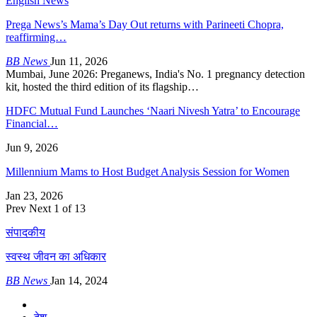
English News
Prega News’s Mama’s Day Out returns with Parineeti Chopra,
reaffirming…
BB News
Jun 11, 2026
Mumbai, June 2026: Preganews, India's No. 1 pregnancy detection
kit, hosted the third edition of its flagship…
HDFC Mutual Fund Launches ‘Naari Nivesh Yatra’ to Encourage
Financial…
Jun 9, 2026
Millennium Mams to Host Budget Analysis Session for Women
Jan 23, 2026
Prev
Next
1 of 13
संपादकीय
स्वस्थ जीवन का अधिकार
BB News
Jan 14, 2024