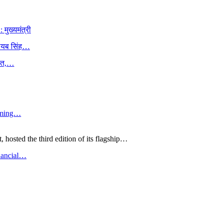
ुख्यमंत्री
 नायब सिंह…
हनत,…
irming…
hosted the third edition of its flagship…
nancial…