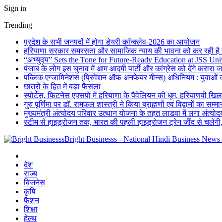
Sign in
Trending
प्रदेश के सभी जनपदों में होगा डेयरी कॉन्क्लेव-2026 का आयोजन
हरियाणा सरकार समरसता और सामाजिक न्याय की भावना को कर रही है सा
“अभ्युदय” Sets the Tone for Future-Ready Education at JSS Uni
पंजाब के लोग इस चुनाव में आम आदमी पार्टी और कांग्रेस को देंगे करारा 
पब्लिक एग्जामिनेशंस (प्रिवेंशन ऑफ अनफेयर मीन्स) अधिनियम : युवाओं 
छात्रों के हित में बड़ा फैसला
स्पोर्टस, फिटनेस एक्सपो में हरियाणा के पैवेलियन की धूम, हरियाणवी खिल
गुरु पूर्णिमा पर डॉ. रामफल शास्त्री ने किया ब्राह्मणों एवं विद्वानों का सम
मुख्यमंत्री अंत्योदय परिवार उत्थान योजना के तहत लाडवा में लगा अंत्योद
स्टीम से हाइड्रोजन तक, भारत की पहली हाइड्रोजन ट्रेन जींद से चले
Bright Businesss - National Hindi Business News
देश
राज्य
बिजनेस
कृषि
फैशन
शिक्षा
हेल्थ