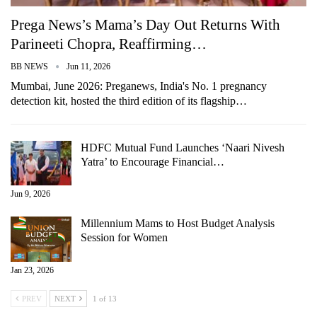
Prega News’s Mama’s Day Out Returns With
Parineeti Chopra, Reaffirming…
BB NEWS
Jun 11, 2026
Mumbai, June 2026: Preganews, India's No. 1 pregnancy
detection kit, hosted the third edition of its flagship…
HDFC Mutual Fund Launches ‘Naari Nivesh
Yatra’ to Encourage Financial…
Jun 9, 2026
Millennium Mams to Host Budget Analysis
Session for Women
Jan 23, 2026
PREV
NEXT
1 of 13