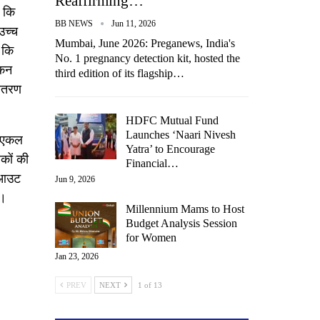
Reaffirming…
 कि
BB NEWS
Jun 11, 2026
 उच्च
Mumbai, June 2026: Preganews, India's
 कि
No. 1 pregnancy detection kit, hosted the
ंकन
third edition of its flagship…
वितरण
HDFC Mutual Fund
Launches ‘Naari Nivesh
र एकल
Yatra’ to Encourage
षकों की
Financial…
ॉपआउट
Jun 9, 2026
ै।
Millennium Mams to Host
Budget Analysis Session
for Women
Jan 23, 2026
PREV
NEXT
1 of 13