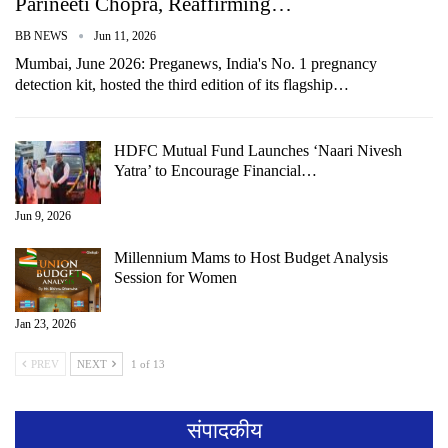
Parineeti Chopra, Reaffirming…
BB NEWS
Jun 11, 2026
Mumbai, June 2026: Preganews, India's No. 1 pregnancy
detection kit, hosted the third edition of its flagship…
HDFC Mutual Fund Launches ‘Naari Nivesh
Yatra’ to Encourage Financial…
Jun 9, 2026
Millennium Mams to Host Budget Analysis
Session for Women
Jan 23, 2026
PREV
NEXT
1 of 13
संपादकीय