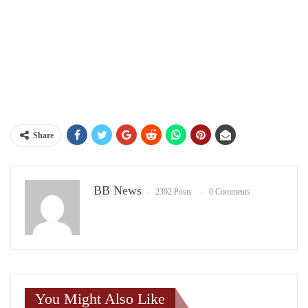
Share
BB News
2392 Posts
0 Comments
You Might Also Like