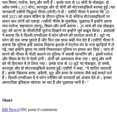
नाम शिवम, परवेज, शानू और सनी हैं। इनके पास से 10 चोरी के मोबाइल, दो
अवैध तमंचे (.315 बोर), कारतूस और दो चोरी की मोटरसाइकिलें बरामद हुईं।यह
जानकारी एसीपी सिद्धार्थ गौतम (लोनी) ने दी। एसीपी गौतम ने बताया कि 20
मार्च 2025 को वाहन चेकिंग के दौरान पुलिस ने दो संदिग्ध मोटरसाइकिलों पर
सवार चार लोगों को पकड़ा।एसीपी गौतम के मुताबिक, पूछताछ में इन्होंने अपना
नाम परवेज, शहनवाज (शानू), शिवम और सनी बताया। 26 मार्च की एक मोबाइल
लूट की घटना के सीसीटीवी फुटेज दिखाने पर इन्होंने जुर्म कबूल किया। बदमाशों
ने बताया कि वे दिल्ली-एनसीआर में फोन छीनने की वारदात करते हैं। लूटे गए
फोन को एक जगह छुपाते हैं और फिर एक साथ कहीं भेज देते हैं।एसीपी गौतम ने
बताया कि पुलिस इन्हें आवास विकास इलाके में पेट्रोल पंप के पास झाड़ियों में ले
गई, जहां इन्होंने छुपाए गए तमंचे निकालकर पुलिस पर हमला कर दिया। जान से
मारने की नीयत से गोली चलाने पर पुलिस ने जवाबी फायरिंग की। इसमें परवेज
और शिवम के पैर में गोली लगी। दोनों को अस्पताल भेजा गया। शानू और सनी
को भी हिरासत में ले लिया गया। इनके पास से 10 लूटे गए मोबाइल, दो तमंचे,
कारतूस और दो मोटरसाइकिलें बरामद हुईं।एसीपी ने कहा, “ये शातिर अपराधी
हैं। इनके खिलाफ हत्या, डकैती, लूट और हत्या के प्रयास जैसे कई मामले दर्ज
हैं। दिल्ली-एनसीआर में ये फोन स्नैचिंग की वारदातों को अंजाम देते थे। इनका
आपराधिक इतिहास खंगाला जा रहा है और पूछताछ जारी है।”
Share
BB News
2392 posts
0 comments