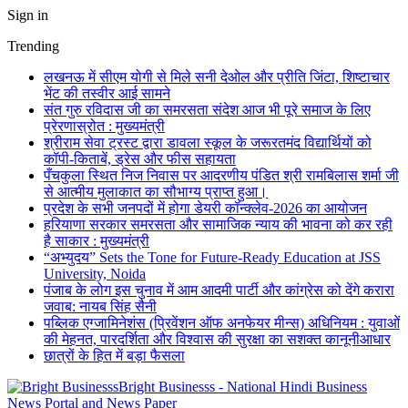
Sign in
Trending
लखनऊ में सीएम योगी से मिले सनी देओल और प्रीति जिंटा, शिष्टाचार
भेंट की तस्वीर आई सामने
संत गुरु रविदास जी का समरसता संदेश आज भी पूरे समाज के लिए
प्रेरणास्रोत : मुख्यमंत्री
श्रीराम सेवा ट्रस्ट द्वारा डावला स्कूल के जरूरतमंद विद्यार्थियों को
कॉपी-किताबें, ड्रेस और फीस सहायता
पँचकुला स्थित निज निवास पर आदरणीय पंडित श्री रामबिलास शर्मा जी
से आत्मीय मुलाकात का सौभाग्य प्राप्त हुआ।
प्रदेश के सभी जनपदों में होगा डेयरी कॉन्क्लेव-2026 का आयोजन
हरियाणा सरकार समरसता और सामाजिक न्याय की भावना को कर रही
है साकार : मुख्यमंत्री
“अभ्युदय” Sets the Tone for Future-Ready Education at JSS
University, Noida
पंजाब के लोग इस चुनाव में आम आदमी पार्टी और कांग्रेस को देंगे करारा
जवाब: नायब सिंह सैनी
पब्लिक एग्जामिनेशंस (प्रिवेंशन ऑफ अनफेयर मीन्स) अधिनियम : युवाओं
की मेहनत, पारदर्शिता और विश्वास की सुरक्षा का सशक्त कानूनीआधार
छात्रों के हित में बड़ा फैसला
Bright Businesss - National Hindi Business
News Portal and News Paper