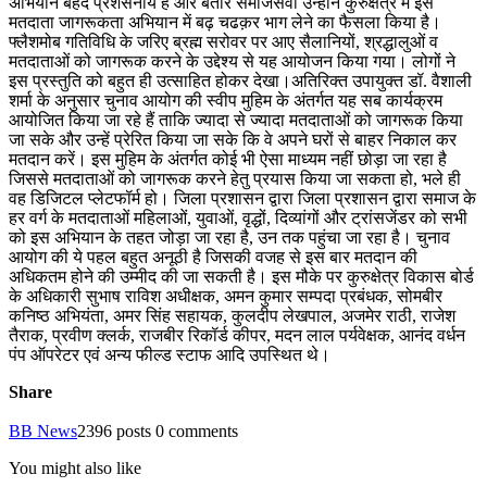
अभियान बेहद प्रशंसनीय है और बतौर समाजसेवी उन्होंने कुरुक्षेत्र में इस
मतदाता जागरूकता अभियान में बढ़ चढक़र भाग लेने का फैसला किया है।
फ्लैशमोब गतिविधि के जरिए ब्रह्म सरोवर पर आए सैलानियों, श्रद्धालुओं व
मतदाताओं को जागरूक करने के उद्देश्य से यह आयोजन किया गया। लोगों ने
इस प्रस्तुति को बहुत ही उत्साहित होकर देखा।अतिरिक्त उपायुक्त डॉ. वैशाली
शर्मा के अनुसार चुनाव आयोग की स्वीप मुहिम के अंतर्गत यह सब कार्यक्रम
आयोजित किया जा रहे हैं ताकि ज्यादा से ज्यादा मतदाताओं को जागरूक किया
जा सके और उन्हें प्रेरित किया जा सके कि वे अपने घरों से बाहर निकाल कर
मतदान करें। इस मुहिम के अंतर्गत कोई भी ऐसा माध्यम नहीं छोड़ा जा रहा है
जिससे मतदाताओं को जागरूक करने हेतु प्रयास किया जा सकता हो, भले ही
वह डिजिटल प्लेटफॉर्म हो। जिला प्रशासन द्वारा जिला प्रशासन द्वारा समाज के
हर वर्ग के मतदाताओं महिलाओं, युवाओं, वृद्धों, दिव्यांगों और ट्रांसजेंडर को सभी
को इस अभियान के तहत जोड़ा जा रहा है, उन तक पहुंचा जा रहा है। चुनाव
आयोग की ये पहल बहुत अनूठी है जिसकी वजह से इस बार मतदान की
अधिकतम होने की उम्मीद की जा सकती है। इस मौके पर कुरुक्षेत्र विकास बोर्ड
के अधिकारी सुभाष राविश अधीक्षक, अमन कुमार सम्पदा प्रबंधक, सोमबीर
कनिष्ठ अभियंता, अमर सिंह सहायक, कुलदीप लेखपाल, अजमेर राठी, राजेश
तैराक, प्रवीण क्लर्क, राजबीर रिकॉर्ड कीपर, मदन लाल पर्यवेक्षक, आनंद वर्धन
पंप ऑपरेटर एवं अन्य फील्ड स्टाफ आदि उपस्थित थे।
Share
BB News
2396 posts
0 comments
You might also like