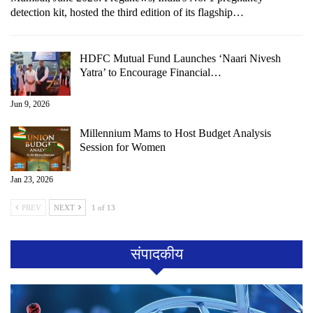
detection kit, hosted the third edition of its flagship…
HDFC Mutual Fund Launches ‘Naari Nivesh
Yatra’ to Encourage Financial…
Jun 9, 2026
Millennium Mams to Host Budget Analysis
Session for Women
Jan 23, 2026
PREV
NEXT
1 of 13
संपादकीय