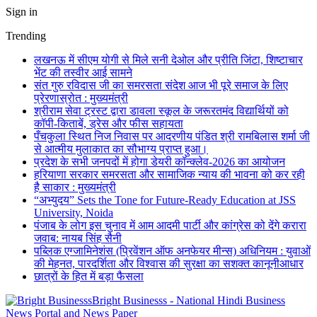
Sign in
Trending
लखनऊ में सीएम योगी से मिले सनी देओल और प्रीति जिंटा, शिष्टाचार
भेंट की तस्वीर आई सामने
संत गुरु रविदास जी का समरसता संदेश आज भी पूरे समाज के लिए
प्रेरणास्रोत : मुख्यमंत्री
श्रीराम सेवा ट्रस्ट द्वारा डावला स्कूल के जरूरतमंद विद्यार्थियों को
कॉपी-किताबें, ड्रेस और फीस सहायता
पँचकुला स्थित निज निवास पर आदरणीय पंडित श्री रामबिलास शर्मा जी
से आत्मीय मुलाकात का सौभाग्य प्राप्त हुआ।
प्रदेश के सभी जनपदों में होगा डेयरी कॉन्क्लेव-2026 का आयोजन
हरियाणा सरकार समरसता और सामाजिक न्याय की भावना को कर रही
है साकार : मुख्यमंत्री
“अभ्युदय” Sets the Tone for Future-Ready Education at JSS
University, Noida
पंजाब के लोग इस चुनाव में आम आदमी पार्टी और कांग्रेस को देंगे करारा
जवाब: नायब सिंह सैनी
पब्लिक एग्जामिनेशंस (प्रिवेंशन ऑफ अनफेयर मीन्स) अधिनियम : युवाओं
की मेहनत, पारदर्शिता और विश्वास की सुरक्षा का सशक्त कानूनीआधार
छात्रों के हित में बड़ा फैसला
Bright Businesss - National Hindi Business
News Portal and News Paper