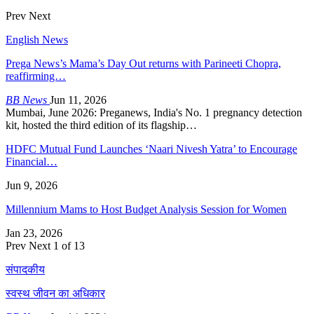
Prev
Next
English News
Prega News’s Mama’s Day Out returns with Parineeti Chopra,
reaffirming…
BB News
Jun 11, 2026
Mumbai, June 2026: Preganews, India's No. 1 pregnancy detection
kit, hosted the third edition of its flagship…
HDFC Mutual Fund Launches ‘Naari Nivesh Yatra’ to Encourage
Financial…
Jun 9, 2026
Millennium Mams to Host Budget Analysis Session for Women
Jan 23, 2026
Prev
Next
1 of 13
संपादकीय
स्वस्थ जीवन का अधिकार