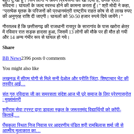
बहुत दुःखी हूँ। जिन लोगों ने अपने प्रियजनों को खो दिया है, उनके प्रति
संवेदना। घायलों के जल्द स्वस्थ होने की कामना करता हूँ।” श्री मोदी ने कहा,
“प्रत्येक मृतक के परिजनों को प्रधानमंत्री राष्ट्रीय राहत कोष से दो लाख रुपए
की अनुग्रह राशि दी जाएगी। घायलों को 50-50 हजार रुपये दिये जायेंगे।”
गौरतलब है कि छत्तीसगढ़ की राजधानी रायपुर के सारागांव के पास खरोरा क्षेत्र
में रविवार रात सड़क हादसा हुआ, जिसमें 13 लोगों की मौके पर ही मौत हो गयी
और 14 अन्य गंभीर रूप से घायल हो गये।
Share
BB News
2396 posts
0 comments
You might also like
लखनऊ में सीएम योगी से मिले सनी देओल और प्रीति जिंटा, शिष्टाचार भेंट की
तस्वीर आई…
संत गुरु रविदास जी का समरसता संदेश आज भी पूरे समाज के लिए प्रेरणास्रोत
: मुख्यमंत्री
श्रीराम सेवा ट्रस्ट द्वारा डावला स्कूल के जरूरतमंद विद्यार्थियों को कॉपी-
किताबें,…
पँचकुला स्थित निज निवास पर आदरणीय पंडित श्री रामबिलास शर्मा जी से
आत्मीय मुलाकात का…