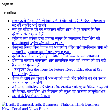
Sign in
Trending
लखनऊ में सीएम योगी से मिले सनी देओल और प्रीति जिंटा, शिष्टाचार
भेंट की तस्वीर आई सामने
संत गुरु रविदास जी का समरसता संदेश आज भी पूरे समाज के लिए
प्रेरणास्रोत : मुख्यमंत्री
श्रीराम सेवा ट्रस्ट द्वारा डावला स्कूल के जरूरतमंद विद्यार्थियों को
कॉपी-किताबें, ड्रेस और फीस सहायता
पँचकुला स्थित निज निवास पर आदरणीय पंडित श्री रामबिलास शर्मा जी
से आत्मीय मुलाकात का सौभाग्य प्राप्त हुआ।
प्रदेश के सभी जनपदों में होगा डेयरी कॉन्क्लेव-2026 का आयोजन
हरियाणा सरकार समरसता और सामाजिक न्याय की भावना को कर रही
है साकार : मुख्यमंत्री
“अभ्युदय” Sets the Tone for Future-Ready Education at JSS
University, Noida
पंजाब के लोग इस चुनाव में आम आदमी पार्टी और कांग्रेस को देंगे करारा
जवाब: नायब सिंह सैनी
पब्लिक एग्जामिनेशंस (प्रिवेंशन ऑफ अनफेयर मीन्स) अधिनियम : युवाओं
की मेहनत, पारदर्शिता और विश्वास की सुरक्षा का सशक्त कानूनीआधार
छात्रों के हित में बड़ा फैसला
Bright Businesss - National Hindi Business
News Portal and News Paper