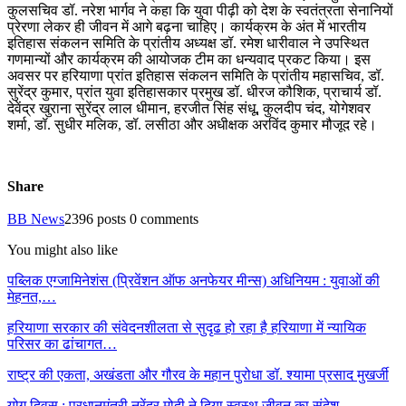
कुलसचिव डॉ. नरेश भार्गव ने कहा कि युवा पीढ़ी को देश के स्वतंत्रता सेनानियों
प्रेरणा लेकर ही जीवन में आगे बढ़ना चाहिए। कार्यक्रम के अंत में भारतीय
इतिहास संकलन समिति के प्रांतीय अध्यक्ष डॉ. रमेश धारीवाल ने उपस्थित
गणमान्यों और कार्यक्रम की आयोजक टीम का धन्यवाद प्रकट किया। इस
अवसर पर हरियाणा प्रांत इतिहास संकलन समिति के प्रांतीय महासचिव, डॉ.
सुरेंद्र कुमार, प्रांत युवा इतिहासकार प्रमुख डॉ. धीरज कौशिक, प्राचार्य डॉ.
देवेंद्र खुराना सुरेंद्र लाल धीमान, हरजीत सिंह संधू, कुलदीप चंद, योगेशवर
शर्मा, डॉ. सुधीर मलिक, डॉ. लसीठा और अधीक्षक अरविंद कुमार मौजूद रहे।
Share
BB News
2396 posts
0 comments
You might also like
पब्लिक एग्जामिनेशंस (प्रिवेंशन ऑफ अनफेयर मीन्स) अधिनियम : युवाओं की
मेहनत,…
हरियाणा सरकार की संवेदनशीलता से सुदृढ हो रहा है हरियाणा में न्यायिक
परिसर का ढांचागत…
राष्ट्र की एकता, अखंडता और गौरव के महान पुरोधा डॉ. श्यामा प्रसाद मुखर्जी
योग दिवस : प्रधानमंत्री नरेंद्र मोदी ने दिया स्वस्थ जीवन का संदेश