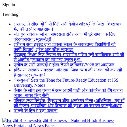
Sign in
Trending
लखनऊ में सीएम योगी से मिले सनी देओल और प्रीति जिंटा, शिष्टाचार
भेंट की तस्वीर आई सामने
संत गुरु रविदास जी का समरसता संदेश आज भी पूरे समाज के लिए
प्रेरणास्रोत : मुख्यमंत्री
श्रीराम सेवा ट्रस्ट द्वारा डावला स्कूल के जरूरतमंद विद्यार्थियों को
कॉपी-किताबें, ड्रेस और फीस सहायता
पँचकुला स्थित निज निवास पर आदरणीय पंडित श्री रामबिलास शर्मा जी
से आत्मीय मुलाकात का सौभाग्य प्राप्त हुआ।
प्रदेश के सभी जनपदों में होगा डेयरी कॉन्क्लेव-2026 का आयोजन
हरियाणा सरकार समरसता और सामाजिक न्याय की भावना को कर रही
है साकार : मुख्यमंत्री
“अभ्युदय” Sets the Tone for Future-Ready Education at JSS
University, Noida
पंजाब के लोग इस चुनाव में आम आदमी पार्टी और कांग्रेस को देंगे करारा
जवाब: नायब सिंह सैनी
पब्लिक एग्जामिनेशंस (प्रिवेंशन ऑफ अनफेयर मीन्स) अधिनियम : युवाओं
की मेहनत, पारदर्शिता और विश्वास की सुरक्षा का सशक्त कानूनीआधार
छात्रों के हित में बड़ा फैसला
Bright Businesss - National Hindi Business
News Portal and News Paper