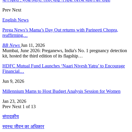
Prev
Next
English News
Prega News’s Mama’s Day Out returns with Parineeti Chopra,
reaffirming…
BB News
Jun 11, 2026
Mumbai, June 2026: Preganews, India's No. 1 pregnancy detection
kit, hosted the third edition of its flagship…
HDFC Mutual Fund Launches ‘Naari Nivesh Yatra’ to Encourage
Financial…
Jun 9, 2026
Millennium Mams to Host Budget Analysis Session for Women
Jan 23, 2026
Prev
Next
1 of 13
संपादकीय
स्वस्थ जीवन का अधिकार