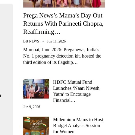
Prega News’s Mama’s Day Out
Returns With Parineeti Chopra,
Reaffirming…
BB NEWS
Jun 11, 2026
Mumbai, June 2026: Preganews, India's
No. 1 pregnancy detection kit, hosted the
third edition of its flagship…
HDFC Mutual Fund
Launches ‘Naari Nivesh
Yatra’ to Encourage
े
Financial…
Jun 9, 2026
Millennium Mams to Host
Budget Analysis Session
for Women