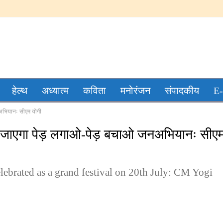
हेल्थ
अध्यात्म
कविता
मनोरंजन
संपादकीय
E-
नअभियानः सीएम योगी
नाया जाएगा पेड़ लगाओ-पेड़ बचाओ जनअभियानः सीए
elebrated as a grand festival on 20th July: CM Yogi