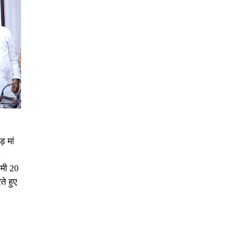
़ मां
ामी 20
ते हुए