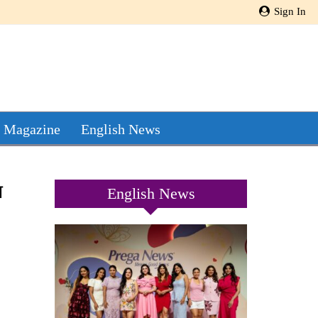
Sign In
 Magazine
English News
म
English News