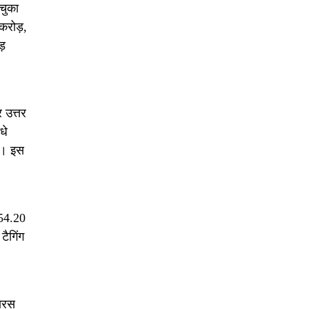
चुका
करोड़,
ड़
 उत्तर
धे
ं। इस
 54.20
टैगिंग
सारस