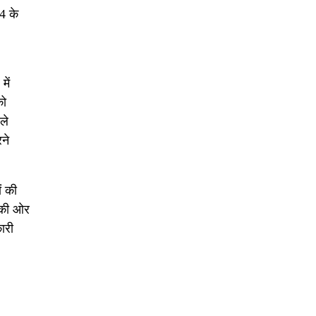
4 के
में
को
ले
ने
ं की
र की ओर
ारी