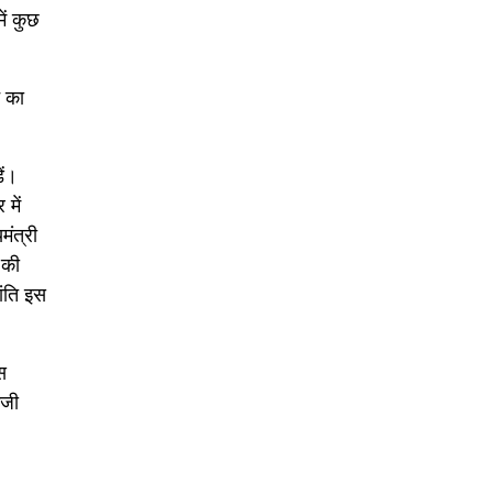
ें कुछ
न का
ें।
में
मंत्री
 की
ांति इस
स
िजी