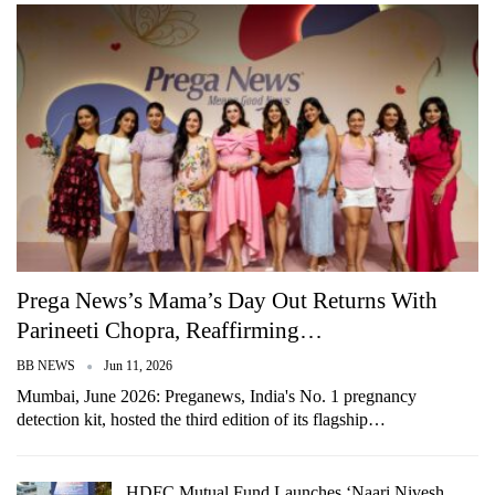
Prega News’s Mama’s Day Out Returns With
Parineeti Chopra, Reaffirming…
BB NEWS
Jun 11, 2026
Mumbai, June 2026: Preganews, India's No. 1 pregnancy
detection kit, hosted the third edition of its flagship…
HDFC Mutual Fund Launches ‘Naari Nivesh