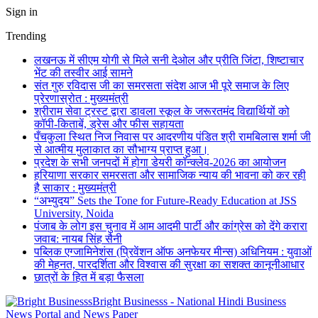
Sign in
Trending
लखनऊ में सीएम योगी से मिले सनी देओल और प्रीति जिंटा, शिष्टाचार
भेंट की तस्वीर आई सामने
संत गुरु रविदास जी का समरसता संदेश आज भी पूरे समाज के लिए
प्रेरणास्रोत : मुख्यमंत्री
श्रीराम सेवा ट्रस्ट द्वारा डावला स्कूल के जरूरतमंद विद्यार्थियों को
कॉपी-किताबें, ड्रेस और फीस सहायता
पँचकुला स्थित निज निवास पर आदरणीय पंडित श्री रामबिलास शर्मा जी
से आत्मीय मुलाकात का सौभाग्य प्राप्त हुआ।
प्रदेश के सभी जनपदों में होगा डेयरी कॉन्क्लेव-2026 का आयोजन
हरियाणा सरकार समरसता और सामाजिक न्याय की भावना को कर रही
है साकार : मुख्यमंत्री
“अभ्युदय” Sets the Tone for Future-Ready Education at JSS
University, Noida
पंजाब के लोग इस चुनाव में आम आदमी पार्टी और कांग्रेस को देंगे करारा
जवाब: नायब सिंह सैनी
पब्लिक एग्जामिनेशंस (प्रिवेंशन ऑफ अनफेयर मीन्स) अधिनियम : युवाओं
की मेहनत, पारदर्शिता और विश्वास की सुरक्षा का सशक्त कानूनीआधार
छात्रों के हित में बड़ा फैसला
Bright Businesss - National Hindi Business
News Portal and News Paper