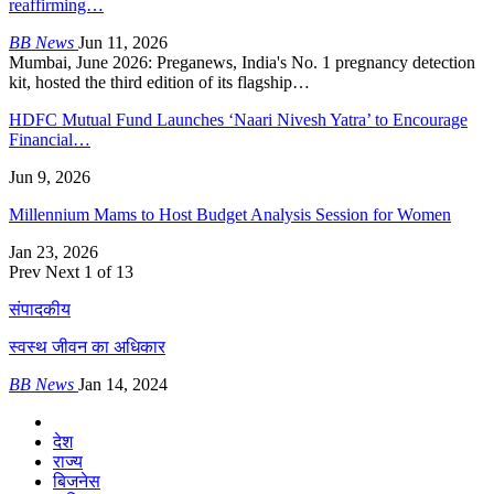
reaffirming…
BB News
Jun 11, 2026
Mumbai, June 2026: Preganews, India's No. 1 pregnancy detection
kit, hosted the third edition of its flagship…
HDFC Mutual Fund Launches ‘Naari Nivesh Yatra’ to Encourage
Financial…
Jun 9, 2026
Millennium Mams to Host Budget Analysis Session for Women
Jan 23, 2026
Prev
Next
1 of 13
संपादकीय
स्वस्थ जीवन का अधिकार
BB News
Jan 14, 2024
देश
राज्य
बिजनेस