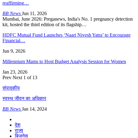
reaffirming…
BB News
Jun 11, 2026
Mumbai, June 2026: Preganews, India's No. 1 pregnancy detection
kit, hosted the third edition of its flagship…
HDFC Mutual Fund Launches ‘Naari Nivesh Yatra’ to Encourage
Financial…
Jun 9, 2026
Millennium Mams to Host Budget Analysis Session for Women
Jan 23, 2026
Prev
Next
1 of 13
संपादकीय
स्वस्थ जीवन का अधिकार
BB News
Jan 14, 2024
देश
राज्य
बिजनेस