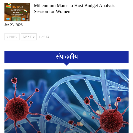
Millennium Mams to Host Budget Analysis
Session for Women
Jan 23, 2026
PREV
NEXT
1 of 13
संपादकीय