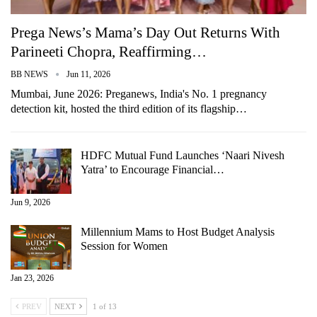
Prega News’s Mama’s Day Out Returns With
Parineeti Chopra, Reaffirming…
BB NEWS
Jun 11, 2026
Mumbai, June 2026: Preganews, India's No. 1 pregnancy
detection kit, hosted the third edition of its flagship…
HDFC Mutual Fund Launches ‘Naari Nivesh
Yatra’ to Encourage Financial…
Jun 9, 2026
Millennium Mams to Host Budget Analysis
Session for Women
Jan 23, 2026
PREV
NEXT
1 of 13