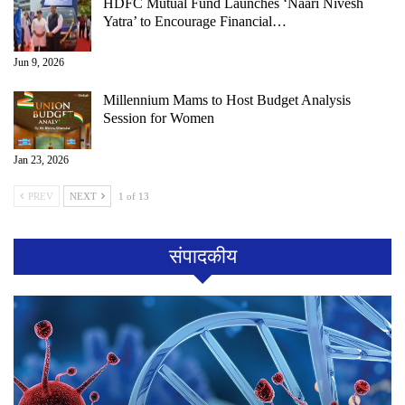
HDFC Mutual Fund Launches ‘Naari Nivesh
Yatra’ to Encourage Financial…
Jun 9, 2026
Millennium Mams to Host Budget Analysis
Session for Women
Jan 23, 2026
PREV
NEXT
1 of 13
संपादकीय