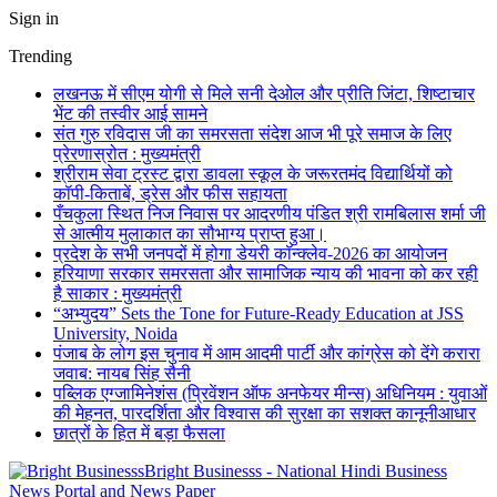
Sign in
Trending
लखनऊ में सीएम योगी से मिले सनी देओल और प्रीति जिंटा, शिष्टाचार
भेंट की तस्वीर आई सामने
संत गुरु रविदास जी का समरसता संदेश आज भी पूरे समाज के लिए
प्रेरणास्रोत : मुख्यमंत्री
श्रीराम सेवा ट्रस्ट द्वारा डावला स्कूल के जरूरतमंद विद्यार्थियों को
कॉपी-किताबें, ड्रेस और फीस सहायता
पँचकुला स्थित निज निवास पर आदरणीय पंडित श्री रामबिलास शर्मा जी
से आत्मीय मुलाकात का सौभाग्य प्राप्त हुआ।
प्रदेश के सभी जनपदों में होगा डेयरी कॉन्क्लेव-2026 का आयोजन
हरियाणा सरकार समरसता और सामाजिक न्याय की भावना को कर रही
है साकार : मुख्यमंत्री
“अभ्युदय” Sets the Tone for Future-Ready Education at JSS
University, Noida
पंजाब के लोग इस चुनाव में आम आदमी पार्टी और कांग्रेस को देंगे करारा
जवाब: नायब सिंह सैनी
पब्लिक एग्जामिनेशंस (प्रिवेंशन ऑफ अनफेयर मीन्स) अधिनियम : युवाओं
की मेहनत, पारदर्शिता और विश्वास की सुरक्षा का सशक्त कानूनीआधार
छात्रों के हित में बड़ा फैसला
Bright Businesss - National Hindi Business
News Portal and News Paper