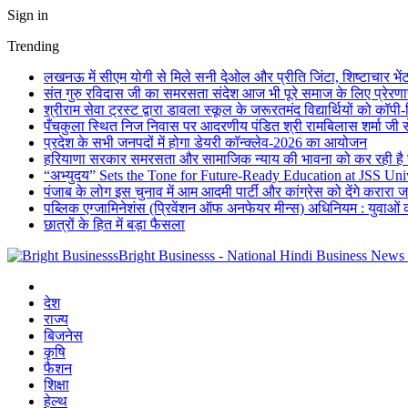
Sign in
Trending
लखनऊ में सीएम योगी से मिले सनी देओल और प्रीति जिंटा, शिष्टाचार भे
संत गुरु रविदास जी का समरसता संदेश आज भी पूरे समाज के लिए प्रेरणास्
श्रीराम सेवा ट्रस्ट द्वारा डावला स्कूल के जरूरतमंद विद्यार्थियों को कॉ
पँचकुला स्थित निज निवास पर आदरणीय पंडित श्री रामबिलास शर्मा जी से
प्रदेश के सभी जनपदों में होगा डेयरी कॉन्क्लेव-2026 का आयोजन
हरियाणा सरकार समरसता और सामाजिक न्याय की भावना को कर रही है सा
“अभ्युदय” Sets the Tone for Future-Ready Education at JSS Uni
पंजाब के लोग इस चुनाव में आम आदमी पार्टी और कांग्रेस को देंगे करारा 
पब्लिक एग्जामिनेशंस (प्रिवेंशन ऑफ अनफेयर मीन्स) अधिनियम : युवाओं 
छात्रों के हित में बड़ा फैसला
Bright Businesss - National Hindi Business News
देश
राज्य
बिजनेस
कृषि
फैशन
शिक्षा
हेल्थ