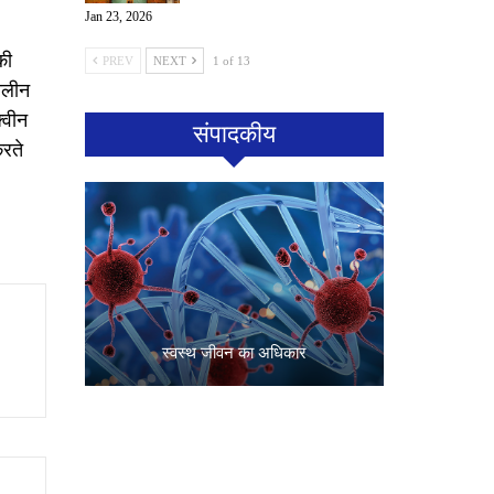
Jan 23, 2026
की
PREV
NEXT
1 of 13
ालीन
्वीन
संपादकीय
रते
स्वस्थ जीवन का अधिकार