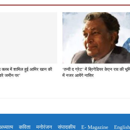
क्लब में शामिल हुई आमिर खान की
‘तन्वी द ग्रेट’ में ब्रिगेडियर केएन राव की भू
तारे जमीन पर’
में नजर आयेंगे नासिर
अध्यात्म
कविता
मनोरंजन
संपादकीय
E- Magazine
Englis