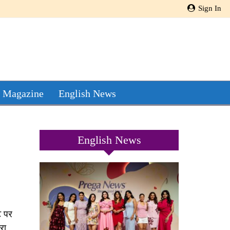
Sign In
 Magazine
English News
English News
ट पर
रा