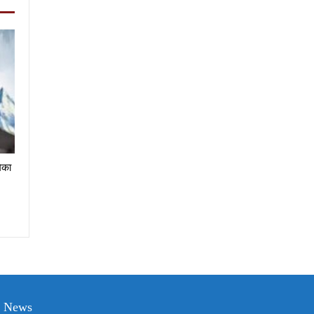
मिका
h News