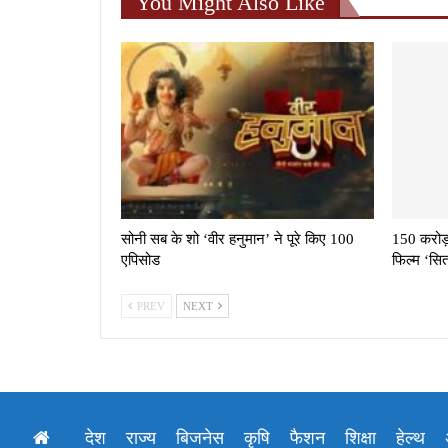
You Might Also Like
सोनी सब के शो ‘वीर हनुमान’ ने पूरे किए 100
150 करोड़ 
एपिसोड
फिल्म ‘सि
PREV
NEXT
देश
राज्य
बिजनेस
कृषि
फैशन
शिक्षा
हेल्थ