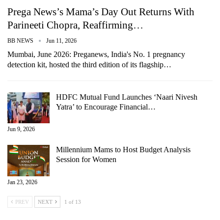
Prega News’s Mama’s Day Out Returns With
Parineeti Chopra, Reaffirming…
BB NEWS
Jun 11, 2026
Mumbai, June 2026: Preganews, India's No. 1 pregnancy
detection kit, hosted the third edition of its flagship…
HDFC Mutual Fund Launches ‘Naari Nivesh
Yatra’ to Encourage Financial…
Jun 9, 2026
Millennium Mams to Host Budget Analysis
Session for Women
Jan 23, 2026
PREV
NEXT
1 of 13