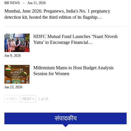
BB NEWS
Jun 11, 2026
Mumbai, June 2026: Preganews, India's No. 1 pregnancy
detection kit, hosted the third edition of its flagship…
HDFC Mutual Fund Launches ‘Naari Nivesh
Yatra’ to Encourage Financial…
Jun 9, 2026
Millennium Mams to Host Budget Analysis
Session for Women
Jan 23, 2026
PREV
NEXT
1 of 13
संपादकीय