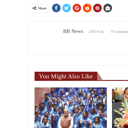
Share
BB News
2393 Posts
0 Comment
You Might Also Like