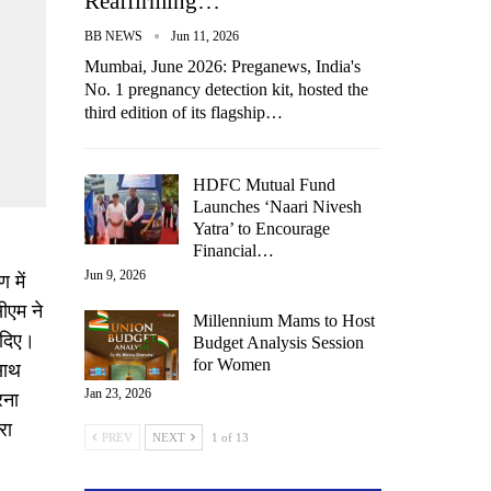
Reaffirming…
BB NEWS
Jun 11, 2026
Mumbai, June 2026: Preganews, India's
No. 1 pregnancy detection kit, hosted the
third edition of its flagship…
HDFC Mutual Fund
Launches ‘Naari Nivesh
Yatra’ to Encourage
Financial…
Jun 9, 2026
 में
ीएम ने
Millennium Mams to Host
 दिए।
Budget Analysis Session
for Women
साथ
Jan 23, 2026
रना
रा
PREV
NEXT
1 of 13