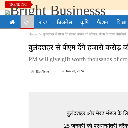
TRENDING
देश
राज्य
बिजनेस
कृषि
फैशन
शिक्षा
Home
बुलंदशहर से पीएम देंगे हजारों करोड़ की सौगात, सीएम ने परखी तैयारियां
बुलंदशहर से पीएम देंगे हजारों करोड़ 
PM will give gift worth thousands of cr
On
Jan 20, 2024
By
BB News
बुलंदशहर और मेरठ मंडल के लि
25 जनवरी को प्रधानमंत्री नरेंद