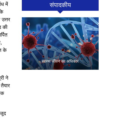
ध में
संपादकीय
के
 उत्तर
ड़ की
्पित
,
ज के
स्वस्थ जीवन का अधिकार
री ने
 तैयार
 एक
ौजूद