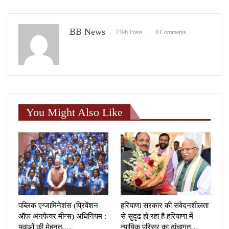
BB News
2396 Posts
0 Comments
You Might Also Like
पब्लिक एग्जामिनेशंस (प्रिवेंशन
हरियाणा सरकार की संवेदनशीलता
ऑफ अनफेयर मीन्स) अधिनियम :
से सुदृढ हो रहा है हरियाणा में
युवाओं की मेहनत,…
न्यायिक परिसर का ढांचागत…