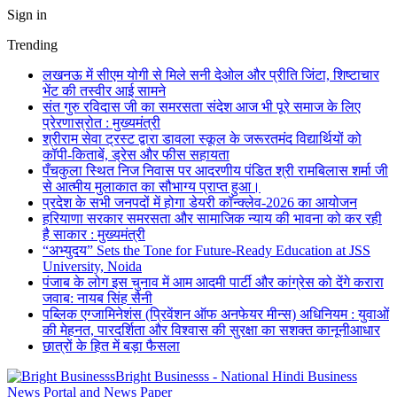
Sign in
Trending
लखनऊ में सीएम योगी से मिले सनी देओल और प्रीति जिंटा, शिष्टाचार
भेंट की तस्वीर आई सामने
संत गुरु रविदास जी का समरसता संदेश आज भी पूरे समाज के लिए
प्रेरणास्रोत : मुख्यमंत्री
श्रीराम सेवा ट्रस्ट द्वारा डावला स्कूल के जरूरतमंद विद्यार्थियों को
कॉपी-किताबें, ड्रेस और फीस सहायता
पँचकुला स्थित निज निवास पर आदरणीय पंडित श्री रामबिलास शर्मा जी
से आत्मीय मुलाकात का सौभाग्य प्राप्त हुआ।
प्रदेश के सभी जनपदों में होगा डेयरी कॉन्क्लेव-2026 का आयोजन
हरियाणा सरकार समरसता और सामाजिक न्याय की भावना को कर रही
है साकार : मुख्यमंत्री
“अभ्युदय” Sets the Tone for Future-Ready Education at JSS
University, Noida
पंजाब के लोग इस चुनाव में आम आदमी पार्टी और कांग्रेस को देंगे करारा
जवाब: नायब सिंह सैनी
पब्लिक एग्जामिनेशंस (प्रिवेंशन ऑफ अनफेयर मीन्स) अधिनियम : युवाओं
की मेहनत, पारदर्शिता और विश्वास की सुरक्षा का सशक्त कानूनीआधार
छात्रों के हित में बड़ा फैसला
Bright Businesss - National Hindi Business
News Portal and News Paper