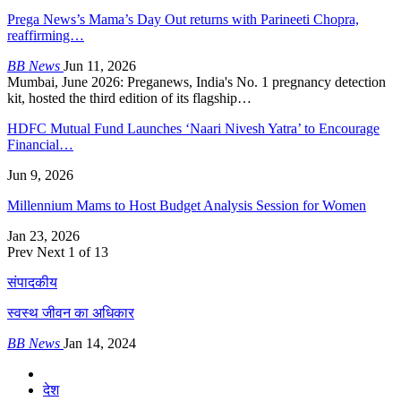
Prega News’s Mama’s Day Out returns with Parineeti Chopra,
reaffirming…
BB News
Jun 11, 2026
Mumbai, June 2026: Preganews, India's No. 1 pregnancy detection
kit, hosted the third edition of its flagship…
HDFC Mutual Fund Launches ‘Naari Nivesh Yatra’ to Encourage
Financial…
Jun 9, 2026
Millennium Mams to Host Budget Analysis Session for Women
Jan 23, 2026
Prev
Next
1 of 13
संपादकीय
स्वस्थ जीवन का अधिकार
BB News
Jan 14, 2024
देश