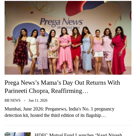
Prega News’s Mama’s Day Out Returns With
Parineeti Chopra, Reaffirming…
BB NEWS
Jun 11, 2026
Mumbai, June 2026: Preganews, India's No. 1 pregnancy
detection kit, hosted the third edition of its flagship…
HDFC Mutual Fund Launches ‘Naari Nivesh