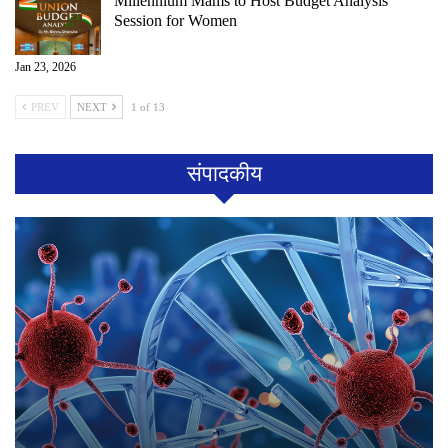
Millennium Mams to Host Budget Analysis
Session for Women
Jan 23, 2026
PREV
NEXT
1 of 13
संपादकीय