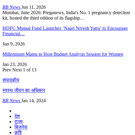
BB News
Jun 11, 2026
Mumbai, June 2026: Preganews, India's No. 1 pregnancy detection
kit, hosted the third edition of its flagship…
HDFC Mutual Fund Launches ‘Naari Nivesh Yatra’ to Encourage
Financial…
Jun 9, 2026
Millennium Mams to Host Budget Analysis Session for Women
Jan 23, 2026
Prev
Next
1 of 13
संपादकीय
स्वस्थ जीवन का अधिकार
BB News
Jan 14, 2024
देश
राज्य
बिजनेस
कृषि