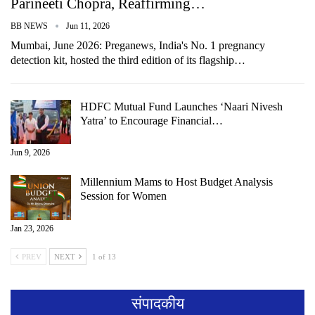
Parineeti Chopra, Reaffirming…
BB NEWS
Jun 11, 2026
Mumbai, June 2026: Preganews, India's No. 1 pregnancy
detection kit, hosted the third edition of its flagship…
HDFC Mutual Fund Launches ‘Naari Nivesh
Yatra’ to Encourage Financial…
Jun 9, 2026
Millennium Mams to Host Budget Analysis
Session for Women
Jan 23, 2026
PREV
NEXT
1 of 13
संपादकीय