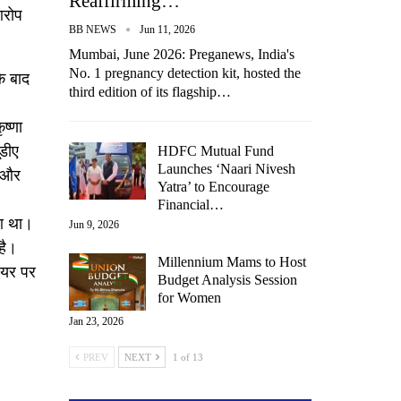
Reaffirming…
आरोप
BB NEWS
Jun 11, 2026
Mumbai, June 2026: Preganews, India's
No. 1 pregnancy detection kit, hosted the
े बाद
third edition of its flagship…
ष्णा
ूडीए
HDFC Mutual Fund
Launches ‘Naari Nivesh
ै और
Yatra’ to Encourage
Financial…
ुआ था।
Jun 9, 2026
है।
Millennium Mams to Host
ियर पर
Budget Analysis Session
for Women
Jan 23, 2026
PREV
NEXT
1 of 13