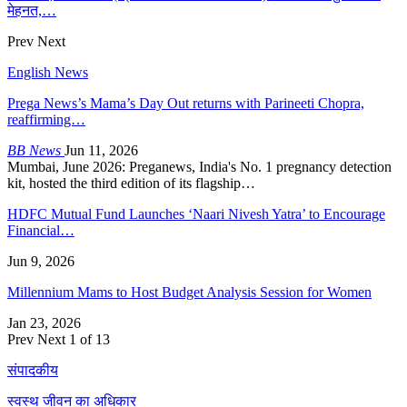
मेहनत,…
Prev
Next
English News
Prega News’s Mama’s Day Out returns with Parineeti Chopra,
reaffirming…
BB News
Jun 11, 2026
Mumbai, June 2026: Preganews, India's No. 1 pregnancy detection
kit, hosted the third edition of its flagship…
HDFC Mutual Fund Launches ‘Naari Nivesh Yatra’ to Encourage
Financial…
Jun 9, 2026
Millennium Mams to Host Budget Analysis Session for Women
Jan 23, 2026
Prev
Next
1 of 13
संपादकीय
स्वस्थ जीवन का अधिकार