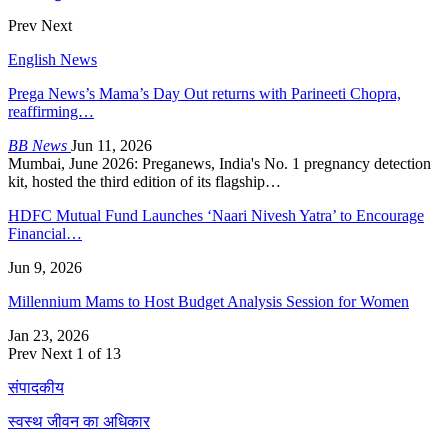
Prev
Next
English News
Prega News’s Mama’s Day Out returns with Parineeti Chopra,
reaffirming…
BB News
Jun 11, 2026
Mumbai, June 2026: Preganews, India's No. 1 pregnancy detection
kit, hosted the third edition of its flagship…
HDFC Mutual Fund Launches ‘Naari Nivesh Yatra’ to Encourage
Financial…
Jun 9, 2026
Millennium Mams to Host Budget Analysis Session for Women
Jan 23, 2026
Prev
Next
1 of 13
संपादकीय
स्वस्थ जीवन का अधिकार