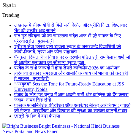
Sign in
Trending
लखनऊ में सीएम योगी से मिले सनी देओल और प्रीति जिंटा, शिष्टाचार
भेंट की तस्वीर आई सामने
संत गुरु रविदास जी का समरसता संदेश आज भी पूरे समाज के लिए
प्रेरणास्रोत : मुख्यमंत्री
श्रीराम सेवा ट्रस्ट द्वारा डावला स्कूल के जरूरतमंद विद्यार्थियों को
कॉपी-किताबें, ड्रेस और फीस सहायता
पँचकुला स्थित निज निवास पर आदरणीय पंडित श्री रामबिलास शर्मा जी
से आत्मीय मुलाकात का सौभाग्य प्राप्त हुआ।
प्रदेश के सभी जनपदों में होगा डेयरी कॉन्क्लेव-2026 का आयोजन
हरियाणा सरकार समरसता और सामाजिक न्याय की भावना को कर रही
है साकार : मुख्यमंत्री
“अभ्युदय” Sets the Tone for Future-Ready Education at JSS
University, Noida
पंजाब के लोग इस चुनाव में आम आदमी पार्टी और कांग्रेस को देंगे करारा
जवाब: नायब सिंह सैनी
पब्लिक एग्जामिनेशंस (प्रिवेंशन ऑफ अनफेयर मीन्स) अधिनियम : युवाओं
की मेहनत, पारदर्शिता और विश्वास की सुरक्षा का सशक्त कानूनीआधार
छात्रों के हित में बड़ा फैसला
Bright Businesss - National Hindi Business
News Portal and News Paper