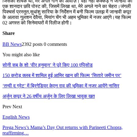
जिसका शीर्षक था, मेरे अगले गाने की आवाज़। वहीं नेहा कक्कड़ ने जान्हवी की
एक शानदार छवि पोस्ट की, जिसमें लिखा था, मेरे अगले गाने का चेहरा।जंगली
पिक्चर्स प्रस्तुत,सुधांशु सारिया के निर्देशन में बनी फिल्म उलझ में जान्हवी कपूर
के अलावा गुलशन देवैया, मियांग चेंग भी अहम भूमिका में नजर आएंगे।यह फिल्म
02 अगस्त को सिनेमाघरों में रिलीज होगी।
Share
BB News
2392 posts
0 comments
You might also like
सोनी सब के शो ‘वीर हनुमान’ ने पूरे किए 100 एपिसोड
150 करोड़ क्लब में शामिल हुई आमिर खान की फिल्म ‘सितारे जमीन पर’
‘तन्वी द ग्रेट’ में ब्रिगेडियर केएन राव की भूमिका में नजर आयेंगे नासिर
अर्जुन कपूर ने 26 वर्षीय अर्जुन के लिए लिखा भावुक खत
Prev
Next
English News
Prega News’s Mama’s Day Out returns with Parineeti Chopra,
reaffirming…