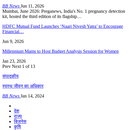
BB News
Jun 11, 2026
Mumbai, June 2026: Preganews, India's No. 1 pregnancy detection
kit, hosted the third edition of its flagship…
HDFC Mutual Fund Launches ‘Naari Nivesh Yatra’ to Encourage
Financial…
Jun 9, 2026
Millennium Mams to Host Budget Analysis Session for Women
Jan 23, 2026
Prev
Next
1 of 13
संपादकीय
स्वस्थ जीवन का अधिकार
BB News
Jan 14, 2024
देश
राज्य
बिजनेस
कृषि