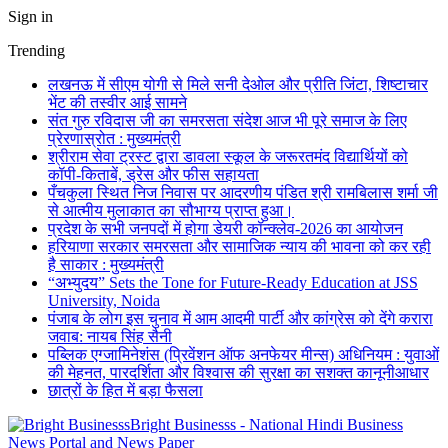
Sign in
Trending
लखनऊ में सीएम योगी से मिले सनी देओल और प्रीति जिंटा, शिष्टाचार
भेंट की तस्वीर आई सामने
संत गुरु रविदास जी का समरसता संदेश आज भी पूरे समाज के लिए
प्रेरणास्रोत : मुख्यमंत्री
श्रीराम सेवा ट्रस्ट द्वारा डावला स्कूल के जरूरतमंद विद्यार्थियों को
कॉपी-किताबें, ड्रेस और फीस सहायता
पँचकुला स्थित निज निवास पर आदरणीय पंडित श्री रामबिलास शर्मा जी
से आत्मीय मुलाकात का सौभाग्य प्राप्त हुआ।
प्रदेश के सभी जनपदों में होगा डेयरी कॉन्क्लेव-2026 का आयोजन
हरियाणा सरकार समरसता और सामाजिक न्याय की भावना को कर रही
है साकार : मुख्यमंत्री
“अभ्युदय” Sets the Tone for Future-Ready Education at JSS
University, Noida
पंजाब के लोग इस चुनाव में आम आदमी पार्टी और कांग्रेस को देंगे करारा
जवाब: नायब सिंह सैनी
पब्लिक एग्जामिनेशंस (प्रिवेंशन ऑफ अनफेयर मीन्स) अधिनियम : युवाओं
की मेहनत, पारदर्शिता और विश्वास की सुरक्षा का सशक्त कानूनीआधार
छात्रों के हित में बड़ा फैसला
Bright Businesss - National Hindi Business
News Portal and News Paper