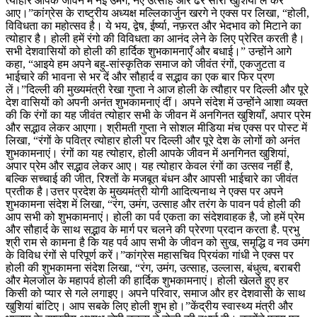
त्यौहार आपके जीवन में नई उमंग, नए उत्साह और ढेर सारी खुशियां ले कर
आए।”कांग्रेस के राष्ट्रीय अध्यक्ष मल्लिकार्जुन खरगे ने एक्स पर लिखा, “होली,
विविधता का महोत्सव है। ये भय, द्वेष, ईर्ष्या, नफ़रत और भेदभाव को मिटाने का
त्योहार है। होली हमें रंगो की विविधता का आनंद लेने के लिए प्रेरित करती है।
सभी देशवासियों को होली की हार्दिक शुभकामनाएँ और बधाई।” उन्होंने आगे
कहा, “आइये हम अपने बहु-सांस्कृतिक समाज को जीवंत रंगों, एकजुटता व
भाईचारे की भावना से भर दें और सौहार्द व सद्भाव का एक बार फिर प्रण
लें।”दिल्ली की मुख्यमंत्री रेखा गुप्ता ने आज होली के त्यौहार पर दिल्ली और पूरे
देश वासियों को अपनी अनंत शुभकामनाएं दीं। अपने संदेश में उन्होंने आशा व्यक्त
की कि रंगों का यह जीवंत त्योहार सभी के जीवन में अनगिनत खुशियाँ, अपार प्रेम
और सद्भाव लेकर आएगा। श्रीमती गुप्ता ने सोशल मीडिया मंच एक्स पर पोस्ट में
लिखा, “रंगों के पवित्र त्योहार होली पर दिल्ली और पूरे देश के लोगों को अनंत
शुभकामनाएं। रंगों का यह त्योहार, होली आपके जीवन में अनगिनत खुशियां,
अपार प्रेम और सद्भाव लेकर आए। यह त्योहार केवल रंगों का उत्सव नहीं है,
बल्कि सच्चाई की जीत, रिश्तों के मजबूत बंधन और आपसी भाईचारे का जीवंत
प्रतीक है।उत्तर प्रदेश के मुख्यमंत्री योगी आदित्यनाथ ने एक्स पर अपने
शुभकामना संदेश में लिखा, “रंग, उमंग, उत्साह और तरंग के पावन पर्व होली की
आप सभी को शुभकामनाएं। होली का पर्व एकता का संदेशवाहक है, जो हमें प्रेम
और सौहार्द के साथ सद्भाव के मार्ग पर चलने की प्रेरणा प्रदान करता है. प्रभु
श्री राम से कामना है कि यह पर्व आप सभी के जीवन को सुख, समृद्धि व नव उमंग
के विविध रंगों से परिपूर्ण करें।”कांग्रेस महासचिव प्रियंका गांधी ने एक्स पर
होली की शुभकामना संदेश लिखा, “रंग, उमंग, उत्साह, उल्लास, बंधुत्व, बराबरी
और मेलजोल के महापर्व होली की हार्दिक शुभकामनाएं। होली खेलते हुए हर
किसी को प्यार से गले लगाइए। अपने परिवार, समाज और हर देशवासी के साथ
खुशियां बांटिए। आप सबके लिए होली शुभ हो।”केंद्रीय स्वास्थ्य मंत्री और