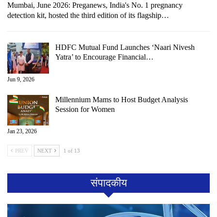
Mumbai, June 2026: Preganews, India's No. 1 pregnancy
detection kit, hosted the third edition of its flagship…
HDFC Mutual Fund Launches ‘Naari Nivesh
Yatra’ to Encourage Financial…
Jun 9, 2026
Millennium Mams to Host Budget Analysis
Session for Women
Jan 23, 2026
PREV
NEXT
1 of 13
संपादकीय