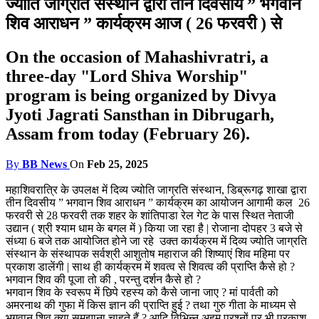
ज्योति जाग्रति संस्थान द्वारा तीन दिवसीय ” भगवान
शिव आराधन ” कार्यक्रम आज ( 26 फरवरी ) से
On the occasion of Mahashivratri, a
three-day "Lord Shiva Worship"
program is being organized by Divya
Jyoti Jagrati Sansthan in Dibrugarh,
Assam from today (February 26).
By
BB News
On
Feb 25, 2025
महाशिवरात्रि के उपलक्ष में दिव्य ज्योति जाग्रति संस्थान, डिब्रूगढ़ शाखा द्वारा
तीन दिवसीय ” भगवान शिव आराधन ” कार्यक्रम का आयोजन आगामी कल 26
फरवरी से 28 फरवरी तक शहर के शांतिपाडा रेल गेट के पास स्थित नेताजी
उद्यान ( श्री श्याम धाम के बगल में ) किया जा रहा है | रोजाना दोपहर 3 बजे से
संध्या 6 बजे तक आयोजित होने जा रहे उक्त कार्यक्रम में दिव्य ज्योति जाग्रति
संस्थान के संस्थापक सर्वश्री आशुतोष महाराज की शिष्याएं शिव महिमा पर
प्रकाश डालेंगी | साथ ही कार्यक्रम में शवत्व से शिवत्व की प्राप्ति कैसे हो ?
भगवान शिव की पूजा तो की , परन्तु दर्शन कैसे हो ?
भगवान शिव के स्वरूप में छिपे रहस्य को कैसे जाना जाए ? मां पार्वती को
अमरनाथ की गुफा में किस ज्ञान की प्राप्ति हुई ? तथा गुरु गीता के माध्यम से
भगवान शिव क्या समझाना चाहते हैं ? आदि विभिन्न अहम प्रश्नों पर भी प्रकाश