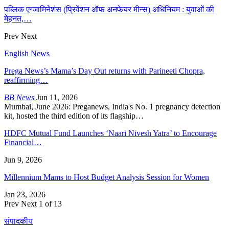
पब्लिक एग्जामिनेशंस (प्रिवेंशन ऑफ अनफेयर मीन्स) अधिनियम : युवाओं की
मेहनत,…
Prev
Next
English News
Prega News’s Mama’s Day Out returns with Parineeti Chopra,
reaffirming…
BB News
Jun 11, 2026
Mumbai, June 2026: Preganews, India's No. 1 pregnancy detection
kit, hosted the third edition of its flagship…
HDFC Mutual Fund Launches ‘Naari Nivesh Yatra’ to Encourage
Financial…
Jun 9, 2026
Millennium Mams to Host Budget Analysis Session for Women
Jan 23, 2026
Prev
Next
1 of 13
संपादकीय