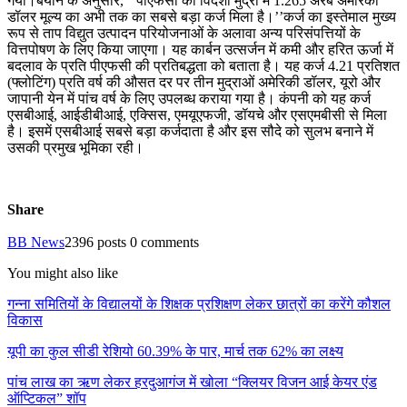
गया।बयान के अनुसार, ‘‘पीएफसी को विदेशी मुद्रा में 1.265 अरब अमेरिकी
डॉलर मूल्य का अभी तक का सबसे बड़ा कर्ज मिला है।’’कर्ज का इस्तेमाल मुख्य
रूप से ताप विद्युत उत्पादन परियोजनाओं के अलावा अन्य परिसंपत्तियों के
वित्तपोषण के लिए किया जाएगा। यह कार्बन उत्सर्जन में कमी और हरित ऊर्जा में
बदलाव के प्रति पीएफसी की प्रतिबद्धता को बताता है। यह कर्ज 4.21 प्रतिशत
(फ्लोटिंग) प्रति वर्ष की औसत दर पर तीन मुद्राओं अमेरिकी डॉलर, यूरो और
जापानी येन में पांच वर्ष के लिए उपलब्ध कराया गया है। कंपनी को यह कर्ज
एसबीआई, आईडीबीआई, एक्सिस, एमयूएफजी, डॉयचे और एसएमबीसी से मिला
है। इसमें एसबीआई सबसे बड़ा कर्जदाता है और इस सौदे को सुलभ बनाने में
उसकी प्रमुख भूमिका रही।
Share
BB News
2396 posts
0 comments
You might also like
गन्ना समितियों के विद्यालयों के शिक्षक प्रशिक्षण लेकर छात्रों का करेंगे कौशल
विकास
यूपी का कुल सीडी रेशियो 60.39% के पार, मार्च तक 62% का लक्ष्य
पांच लाख का ऋण लेकर हरदुआगंज में खोला “क्लियर विजन आई केयर एंड
ऑप्टिकल” शॉप