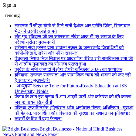
Sign in
Trending
लखनऊ में सीएम योगी से मिले सनी देओल और प्रीति जिंटा, शिष्टाचार
भेंट की तस्वीर आई सामने
संत गुरु रविदास जी का समरसता संदेश आज भी पूरे समाज के लिए
प्रेरणास्रोत : मुख्यमंत्री
श्रीराम सेवा ट्रस्ट द्वारा डावला स्कूल के जरूरतमंद विद्यार्थियों को
कॉपी-किताबें, ड्रेस और फीस सहायता
पँचकुला स्थित निज निवास पर आदरणीय पंडित श्री रामबिलास शर्मा जी
से आत्मीय मुलाकात का सौभाग्य प्राप्त हुआ।
प्रदेश के सभी जनपदों में होगा डेयरी कॉन्क्लेव-2026 का आयोजन
हरियाणा सरकार समरसता और सामाजिक न्याय की भावना को कर रही
है साकार : मुख्यमंत्री
“अभ्युदय” Sets the Tone for Future-Ready Education at JSS
University, Noida
पंजाब के लोग इस चुनाव में आम आदमी पार्टी और कांग्रेस को देंगे करारा
जवाब: नायब सिंह सैनी
पब्लिक एग्जामिनेशंस (प्रिवेंशन ऑफ अनफेयर मीन्स) अधिनियम : युवाओं
की मेहनत, पारदर्शिता और विश्वास की सुरक्षा का सशक्त कानूनीआधार
छात्रों के हित में बड़ा फैसला
Bright Businesss - National Hindi Business
News Portal and News Paper