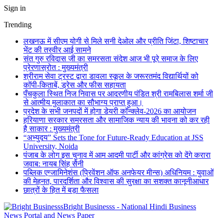
Sign in
Trending
लखनऊ में सीएम योगी से मिले सनी देओल और प्रीति जिंटा, शिष्टाचार
भेंट की तस्वीर आई सामने
संत गुरु रविदास जी का समरसता संदेश आज भी पूरे समाज के लिए
प्रेरणास्रोत : मुख्यमंत्री
श्रीराम सेवा ट्रस्ट द्वारा डावला स्कूल के जरूरतमंद विद्यार्थियों को
कॉपी-किताबें, ड्रेस और फीस सहायता
पँचकुला स्थित निज निवास पर आदरणीय पंडित श्री रामबिलास शर्मा जी
से आत्मीय मुलाकात का सौभाग्य प्राप्त हुआ।
प्रदेश के सभी जनपदों में होगा डेयरी कॉन्क्लेव-2026 का आयोजन
हरियाणा सरकार समरसता और सामाजिक न्याय की भावना को कर रही
है साकार : मुख्यमंत्री
“अभ्युदय” Sets the Tone for Future-Ready Education at JSS
University, Noida
पंजाब के लोग इस चुनाव में आम आदमी पार्टी और कांग्रेस को देंगे करारा
जवाब: नायब सिंह सैनी
पब्लिक एग्जामिनेशंस (प्रिवेंशन ऑफ अनफेयर मीन्स) अधिनियम : युवाओं
की मेहनत, पारदर्शिता और विश्वास की सुरक्षा का सशक्त कानूनीआधार
छात्रों के हित में बड़ा फैसला
Bright Businesss - National Hindi Business
News Portal and News Paper